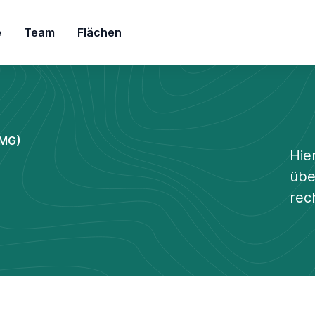
e
Team
Flächen
TMG)
Hie
übe
rec