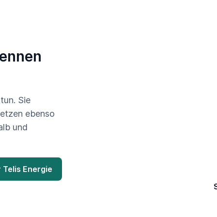
brennen
tun. Sie
setzen ebenso
alb und
 Telis Energie